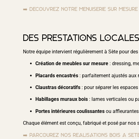
➡️ Découvrez notre menuiserie sur mesure
Des prestations locale
Notre équipe intervient régulièrement à Sète pour des
Création de meubles sur mesure
: dressing, m
Placards encastrés
: parfaitement ajustés aux 
Claustras décoratifs
: pour séparer les espaces 
Habillages muraux bois
: lames verticales ou p
Portes intérieures coulissantes
ou affleurante
Chaque élément est conçu, fabriqué et posé par nos s
➡️ Parcourez nos réalisations bois à Sèt