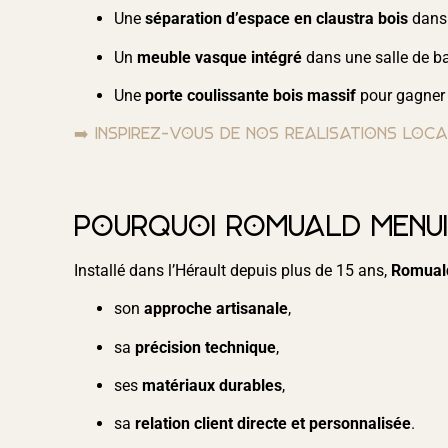
Une
séparation d’espace en claustra bois
dans 
Un
meuble vasque intégré
dans une salle de ba
Une
porte coulissante bois massif
pour gagner 
➡️ Inspirez-vous de nos réalisations loc
Pourquoi Romuald Menuis
Installé dans l’Hérault depuis plus de 15 ans,
Romual
son
approche artisanale
,
sa
précision technique
,
ses
matériaux durables
,
sa
relation client directe et personnalisée
.