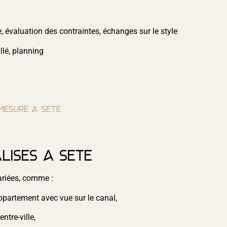
, évaluation des contraintes, échanges sur le style
llé, planning
 mesure à Sète
lisés à Sète
ariées, comme :
partement avec vue sur le canal,
ntre-ville,