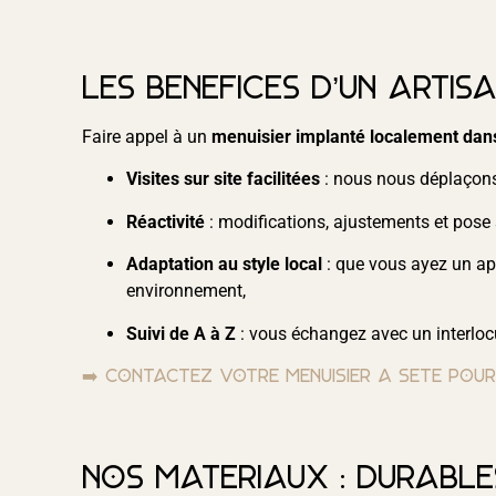
Les bénéfices d’un artis
Faire appel à un
menuisier implanté localement dans
Visites sur site facilitées
: nous nous déplaçons
Réactivité
: modifications, ajustements et pose s
Adaptation au style local
: que vous ayez un a
environnement,
Suivi de A à Z
: vous échangez avec un interlocu
➡️ Contactez votre menuisier à Sète po
Nos matériaux : durable